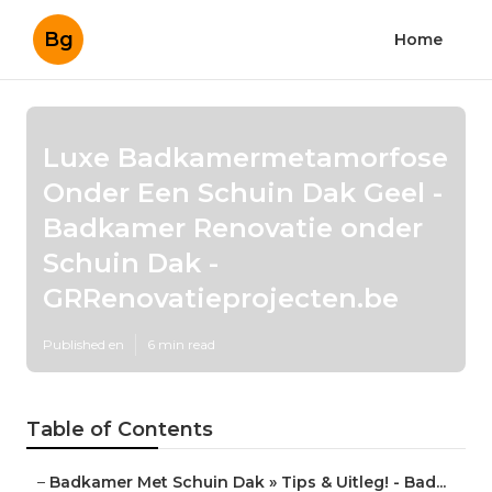
Bg
Home
Luxe Badkamermetamorfose
Onder Een Schuin Dak Geel -
Badkamer Renovatie onder
Schuin Dak -
GRRenovatieprojecten.be
Published en
6 min read
Table of Contents
–
Badkamer Met Schuin Dak » Tips & Uitleg! - Bad...