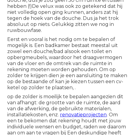
douche, dus je zou geen 50 cm ruimte ertussen
hebben (!)De velux was ook zo getekend dat hij
niet volledig open ging kunnen, anders zat hij
tegen de hoek van de douche. Dus ja het trok
absoluut op niets. Gelukkig zitten we nog in
ruwbouwfase.
Eerst en vooral is het nodig om te bepalen of
mogelijk is. Een badkamer bestaat meestal uit
zowel een douche/bad alsook een toilet en
opbergmeubels, waardoor het draagvermogen
van de vloer en de omtrek van de ruimte in
rekening moeten worden gehouden. Om op
zolder te krijgen dien je een aansluiting te maken
op de bestaande of kan je kiezen tussen een cv-
ketel op zolder te plaatsen, .
op de zolder is moeilijk te bepalen aangezien dit
van afhangt: de grootte van de ruimte, de aard
van de afwerking, de gebruikte materialen,
installatiekosten, enz.
renovatieprojecten
. Om
een te bekomen dat rekening houdt met jouw
individuele wensen en budget, raden we daarom
aan om aan te vragen bij Een deskundige heeft